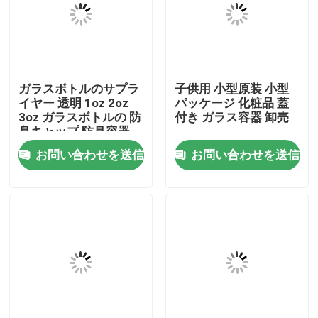
私達について
工場旅行
ガラスボトルのサプラ
子供用 小型原装 小型
イヤー 透明 1oz 2oz
パッケージ 化粧品 蓋
3oz ガラスボトルの 防
付き ガラス容器 卸売
品質管理
臭キャップ 防臭容器
お問い合わせを送信
お問い合わせを送信
私達に連絡しなさい
ニュース
引用を要求しなさい
ガラス濃縮物の瓶