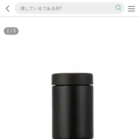
2
/
5