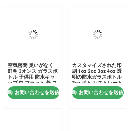
空気密閉 臭いがなく
カスタマイズされた印
鮮明 3オンス ガラスボ
刷 1oz 2oz 3oz 4oz 透
トル 子供用 防水キャ
明の防水ガラスボトル
ップ 白 フラット 蓋 ス
3oz ボトル ストレート
ムーズ カスタム ロゴ
サイドガラス 子供耐性
家
お問い合わせを送信
お問い合わせを送信
キャップ Cr ボトル
プロダクト
ビデオ