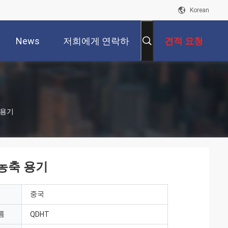
Korean
News
저희에게 연락하
견적 요청
십시오
 용기
 농축 용기
중국
름
QDHT