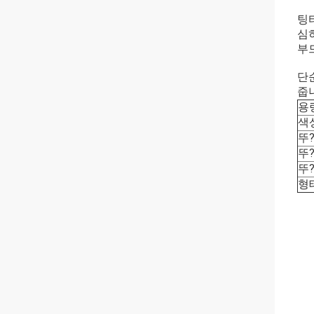
팅타
심
부
단
줍
용
색
뚜?
뚜?
뚜?
형