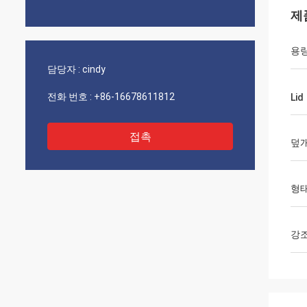
제
용
담당자 :
cindy
전화 번호 :
+86-16678611812
Lid
접촉
덮개
형
강