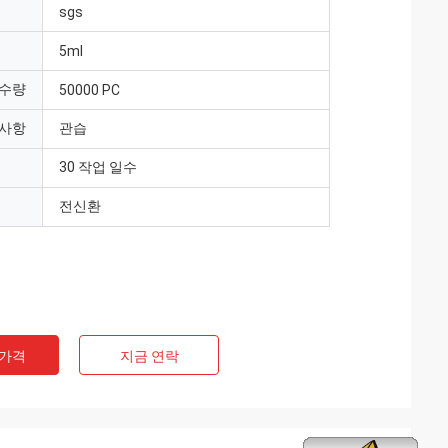
sgs
5ml
 수량
50000 PC
 사항
관습
30 작업 일수
전신환
 가격
지금 연락