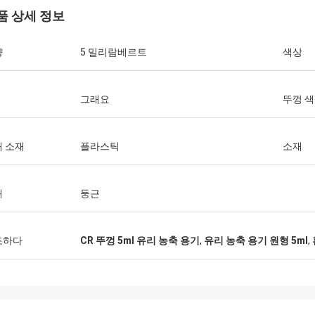
품 상세 정보
량
5 밀리람베르트
색상
그래요
뚜껑 
 소재
플라스틱
소재
태
둥근
조하다
CR 뚜껑 5ml 유리 농축 용기
,
유리 농축 용기 원형 5ml
,