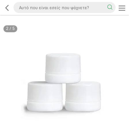
2
/
5