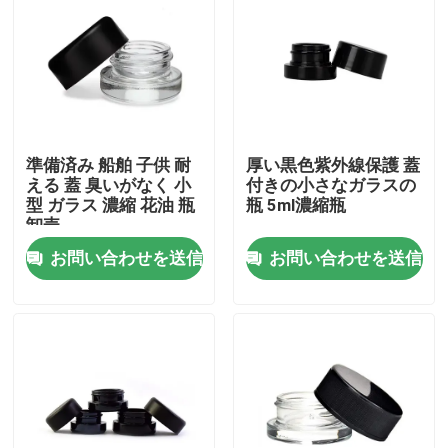
私達について
工場旅行
準備済み 船舶 子供 耐
厚い黒色紫外線保護 蓋
品質管理
える 蓋 臭いがなく 小
付きの小さなガラスの
型 ガラス 濃縮 花油 瓶
瓶 5ml濃縮瓶
卸売
私達に連絡しなさい
お問い合わせを送信
お問い合わせを送信
ニュース
引用を要求しなさい
ガラス濃縮物の瓶