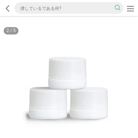
2
/
5