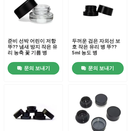
준비 선박 어린이 저항
두꺼운 검은 자외선 보
뚜?? 냄새 방지 작은 유
호 작은 유리 병 뚜??
리 농축 꽃 기름 병
5ml 농도 병
문의 보내기
문의 보내기
집
제품
화면