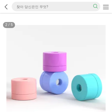
2
/
5