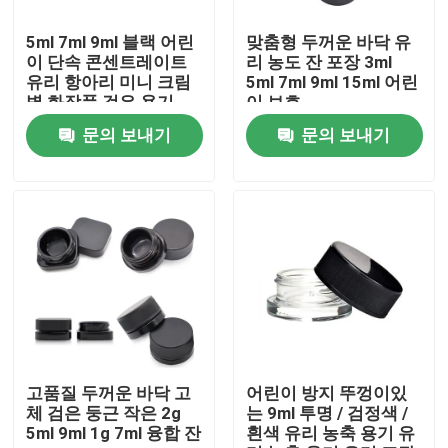
5ml 7ml 9ml 블랙 어린
맞춤형 두꺼운 바닥 유
우리에 대하여
이 단속 콘센트레이트
리 농도 잔 포장 3ml
유리 항아리 미니 크림
5ml 7ml 9ml 15ml 어린
병 화장품 검은 용기
이 보호
공장 여행
뚜?? 이 있는 항아리
문의 보내기
문의 보내기
품질 관리
연락주세요
뉴스
인용문을 요구하세요
고품질 두꺼운 바닥 고
어린이 방지 뚜껑이있
체 검은 둥근 작은 2g
는 9ml 투명 / 검정색 /
5ml 9ml 1g 7ml 융합 잔
흰색 유리 농축 용기 유
글라스 정광 병