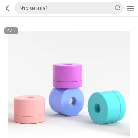
2
/
5