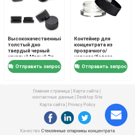
Стеклянный контейнер концентрата
Опарникы стеклянного ребенка устойчивые
Высококачественный
Контейнер для
толстый дно
концентрата из
твердый черный
прозрачного/
Черные УФ-стеклянные банки
круглый Малый 2g
черного/белого
5ml 9ml 1 грамм 7ml
стекла на 9 мл с
Отправить запрос
Отправить запрос
концентрированный
крышкой для
Стеклянный опарник засорителя
банка с
защиты от детей,
полированной
стеклянные банки
отделкой
для концентрата,
Главная страница
Карта сайта
Черные стеклянные контейнеры
стеклянная упаковка
контактные данные
Desktop Site
Карта сайта
Privacy Policy
Стеклянные банки с деревянной крышкой
Штейновые черные стеклянные опарникы
Качество
Стеклянные опарникы концентрата