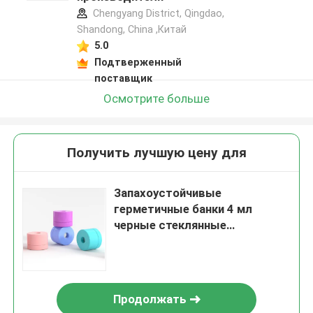
Chengyang District, Qingdao,
Shandong, China ,Китай
5.0
Подтверженный
поставщик
Осмотрите больше
Получить лучшую цену для
Запахоустойчивые
герметичные банки 4 мл
черные стеклянные
контейнеры круглые
контейнеры герметичные
вакуумные банки
концентрированные банки с
Продолжать
крышками