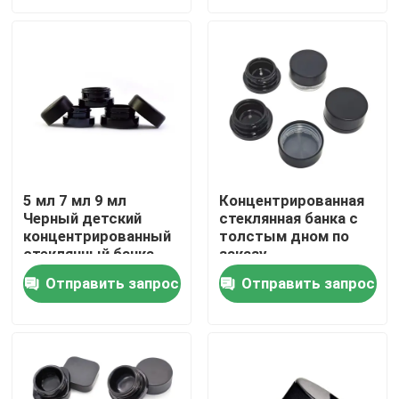
банки оптом
банки
О нас
Путешествие фабрики
Проверка качества
5 мл 7 мл 9 мл
Концентрированная
Черный детский
стеклянная банка с
Свяжитесь мы
концентрированный
толстым дном по
стеклянный банка
заказу
Мини- бутылки крема
Новости
Отправить запрос
Отправить запрос
Косметические
черные контейнеры
банки с крышкой
Спросите цитату
Стеклянные опарникы концентрата