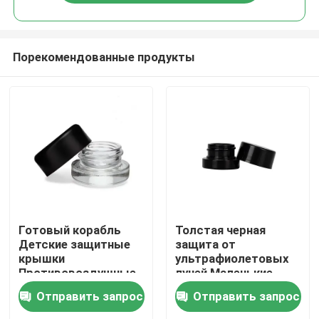
Порекомендованные продукты
Дом
Готовый корабль
Толстая черная
Детские защитные
защита от
крышки
ультрафиолетовых
Продукты
Противовоздушные
лучей Маленькие
малые стеклянные
стеклянные банки с
Отправить запрос
Отправить запрос
концентрированные
крышками 5 мл
Видео
цветочные масла
Концентратные