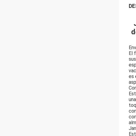
DE
d
Env
El 
sus
esp
vac
es 
asp
Con
Est
una
toq
con
con
alm
Jar
Est