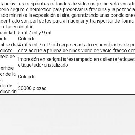
tancias.Los recipientes redondos de vidrio negro no sólo son at
sello seguro e hermético para preservar la frescura y la potenc
lado minimiza la exposición al aire, garantizando unas condici
centrado son perfectos para almacenar y transportar de forma 
cretas y sin olor.
pacidad
5 ml 7 ml y 9 ml
color
Colorido
mbre del
4 ml 5 ml 7 ml 9 ml negro cuadrado concentrados de p
oducto
cera aceite a prueba de niños vidrio de vacío frasco co
nejo de
Impresión en serigrafía/estampado en caliente/etique
etiquetado/cristalizado
erficie
or de la
Colorido
pa
ota de
50000 piezas
oducción