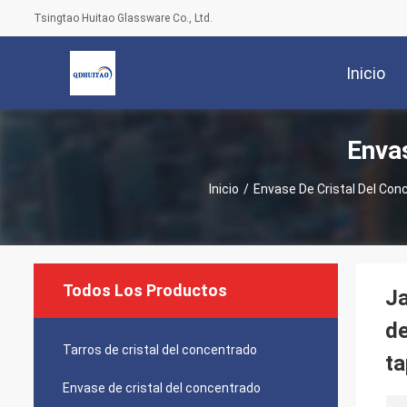
Tsingtao Huitao Glassware Co., Ltd.
Inicio
Enva
Inicio
/
Envase De Cristal Del Con
Todos Los Productos
Ja
de
Tarros de cristal del concentrado
t
Envase de cristal del concentrado