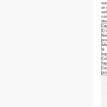
sus
un 
sel
con
dis
Ca
El 
No
pr
Ma
la
sup
Col
ta
Cu
pr