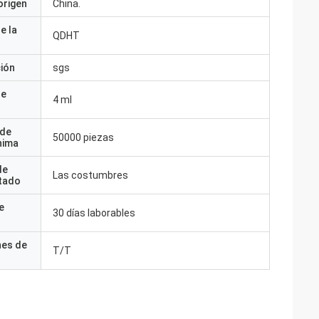
origen
China.
e la
QDHT
ción
sgs
de
4 ml
 de
50000 piezas
nima
de
Las costumbres
tado
e
30 días laborables
nes de
T/T