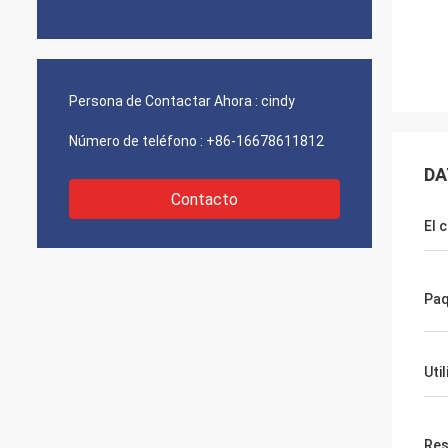
Persona de Contactar Ahora :
cindy
Número de teléfono :
+86-16678611812
DA
Contacto
El 
Paq
Uti
Res