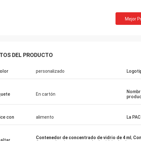
Mejor P
TOS DEL PRODUCTO
color
personalizado
Logoti
Nombr
uete
En cartón
produ
lice con
alimento
La PAC
Contenedor de concentrado de vidrio de 4 ml
,
Con
altar