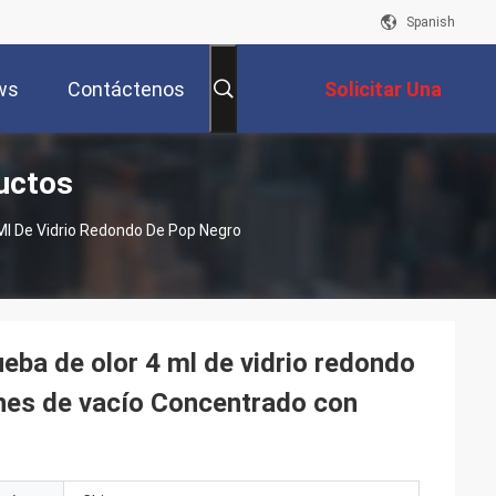
Spanish
ws
Contáctenos
Solicitar Una
uctos
Cotización
Ml De Vidrio Redondo De Pop Negro
eba de olor 4 ml de vidrio redondo
nes de vacío Concentrado con