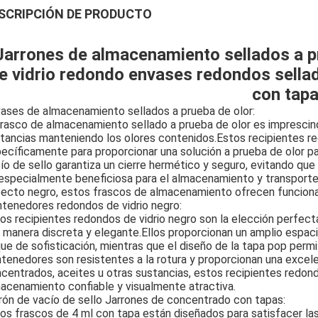
SCRIPCIÓN DE PRODUCTO
Jarrones de almacenamiento sellados a pr
e vidrio redondo envases redondos sella
con tap
ases de almacenamiento sellados a prueba de olor:
frasco de almacenamiento sellado a prueba de olor es imprescin
tancias manteniendo los olores contenidos.Estos recipientes r
ecíficamente para proporcionar una solución a prueba de olor pa
ío de sello garantiza un cierre hermético y seguro, evitando qu
especialmente beneficiosa para el almacenamiento y transport
ecto negro, estos frascos de almacenamiento ofrecen funcional
tenedores redondos de vidrio negro:
os recipientes redondos de vidrio negro son la elección perfec
 manera discreta y elegante.Ellos proporcionan un amplio espaci
ue de sofisticación, mientras que el diseño de la tapa pop permi
tenedores son resistentes a la rotura y proporcionan una excel
centrados, aceites u otras sustancias, estos recipientes redon
acenamiento confiable y visualmente atractiva.
rón de vacío de sello Jarrones de concentrado con tapas:
os frascos de 4 ml con tapa están diseñados para satisfacer l