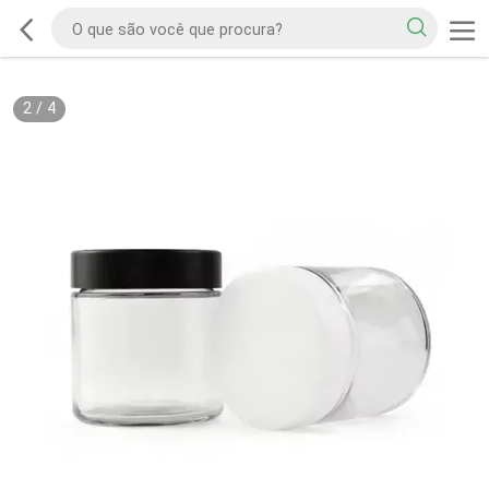
2
/
4