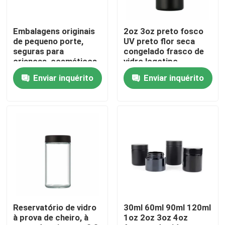
Sobre nós
Embalagens originais
2oz 3oz preto fosco
de pequeno porte,
UV preto flor seca
seguras para
congelado frasco de
Excursão da fábrica
crianças, cosméticos,
vidro logotipo
recipientes de vidro
personalizado à prova
Enviar inquérito
Enviar inquérito
com tampa, por
de cheiro prova de
grosso
criança segurança
Controle da qualidade
fechadura tampa
Contacte-nos
Notícia
Peça umas citações
Reservatório de vidro
30ml 60ml 90ml 120ml
à prova de cheiro, à
1oz 2oz 3oz 4oz
Frascos de vidro do concentrado