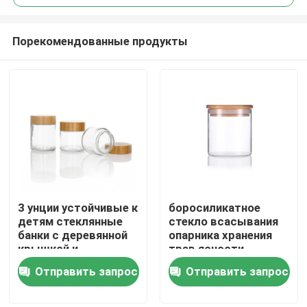
Порекомендованные продукты
3 унции устойчивые к
боросиликатное
Дом
детям стеклянные
стекло всасывания
банки с деревянной
опарника хранения
крышкой и
трав ясности
Продукты
бамбуковой
опарника стеклянной
Отправить запрос
Отправить запрос
крышкой
крышки 16оз
высокое
Видео