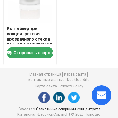
Стеклянный контейнер концентрата
Контейнер для
Опарникы стеклянного ребенка устойчивые
концентрата из
прозрачного стекла
на 5 мл с защитой от
Черные УФ-стеклянные банки
детей
Отправить запрос
Стеклянный опарник засорителя
Главная страница
Карта сайта
контактные данные
Desktop Site
Черные стеклянные контейнеры
Карта сайта
Privacy Policy
Стеклянные банки с деревянной крышкой
Качество
Стеклянные опарникы концентрата
Штейновые черные стеклянные опарникы
Китайская фабрика.Copyright © 2026 Tsingtao