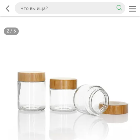
2
/
5