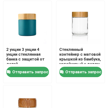
О нас
Путешествие фабрики
Проверка качества
2 унции 3 унции 4
Стеклянный
унции стеклянная
контейнер с матовой
банка с защитой от
крышкой из бамбука,
Свяжитесь мы
детей
устойчивый к детям,
косметический, 3
Отправить запрос
Отправить запрос
унции
Новости
Спросите цитату
Стеклянные опарникы концентрата