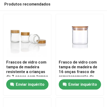
Produtos recomendados
Frascos de vidro com
Frasco de vidro com
tampa de madeira
tampa de madeira de
resistente a crianças
16 onças frasco de
Casa
de 3 onças com tampa
armazenamento de
de bambu e recipiente
ervas transparente
Enviar inquérito
Enviar inquérito
para armazenamento
vidro borosilicato de
Produtos
de cosméticos
alta sucção
Vídeos