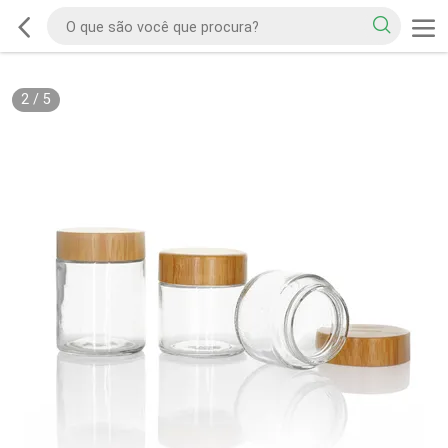
2
/
5