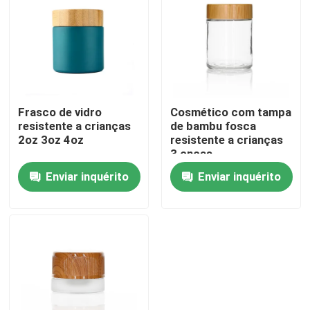
Sobre nós
Excursão da fábrica
Frasco de vidro
Cosmético com tampa
resistente a crianças
de bambu fosca
Controle da qualidade
2oz 3oz 4oz
resistente a crianças
3 onças
Contacte-nos
Enviar inquérito
Enviar inquérito
Notícia
Peça umas citações
Frascos de vidro do concentrado