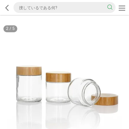
2
/
5