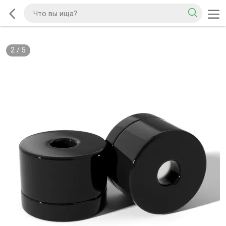
2
/
5