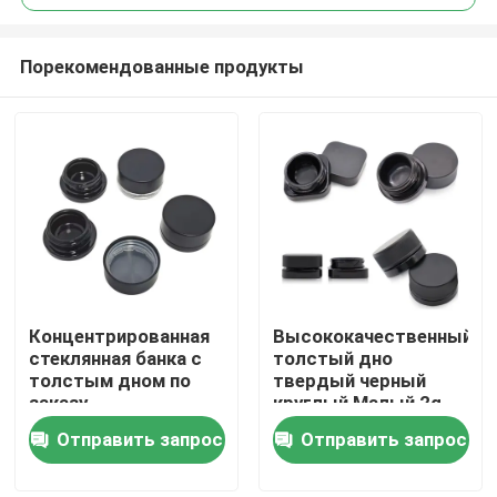
Порекомендованные продукты
Концентрированная
Высококачественный
Дом
стеклянная банка с
толстый дно
толстым дном по
твердый черный
заказу
круглый Малый 2g
Продукты
5ml 9ml 1 грамм 7ml
Отправить запрос
Отправить запрос
концентрированный
банка с
Видео
полированной