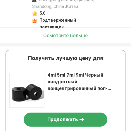
Shandong, China ,Китай
5.0
Подтверженный
поставщик
Осмотрите больше
Получить лучшую цену для
4ml 5ml 7ml 9ml Черный
квадратный
концентрированный поп-
картон Противозащитный от
детей стеклянный вакуумный
банка с защищенной от детей
крышкой
Продолжать