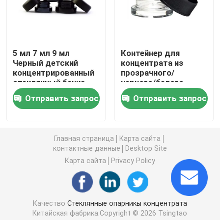
Стеклянный контейнер концентрата
5 мл 7 мл 9 мл
Контейнер для
Опарникы стеклянного ребенка устойчивые
Черный детский
концентрата из
концентрированный
прозрачного/
стеклянный банка
черного/белого
Черные УФ-стеклянные банки
Мини- бутылки крема
стекла на 9 мл с
Отправить запрос
Отправить запрос
Косметические
крышкой для
черные контейнеры
защиты от детей,
Стеклянный опарник засорителя
банки с крышкой
стеклянные банки
для концентрата,
Главная страница
Карта сайта
стеклянная упаковка
контактные данные
Desktop Site
Черные стеклянные контейнеры
Карта сайта
Privacy Policy
Стеклянные банки с деревянной крышкой
Качество
Стеклянные опарникы концентрата
Штейновые черные стеклянные опарникы
Китайская фабрика.Copyright © 2026 Tsingtao