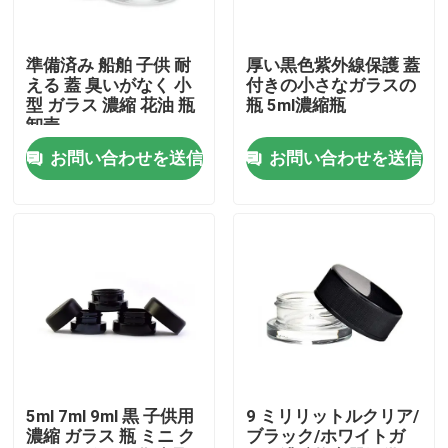
私達について
準備済み 船舶 子供 耐
厚い黒色紫外線保護 蓋
える 蓋 臭いがなく 小
付きの小さなガラスの
型 ガラス 濃縮 花油 瓶
瓶 5ml濃縮瓶
工場旅行
卸売
お問い合わせを送信
お問い合わせを送信
品質管理
私達に連絡しなさい
ニュース
引用を要求しなさい
5ml 7ml 9ml 黒 子供用
9 ミリリットルクリア/
濃縮 ガラス 瓶 ミニ ク
ブラック/ホワイトガ
ガラス濃縮物の瓶