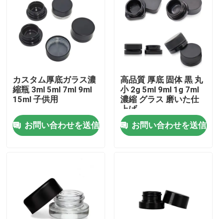
カスタム厚底ガラス濃
高品質 厚底 固体 黒 丸
縮瓶 3ml 5ml 7ml 9ml
小 2g 5ml 9ml 1g 7ml
15ml 子供用
濃縮 グラス 磨いた仕
上げ
お問い合わせを送信
お問い合わせを送信
家
プロダクト
ビデオ