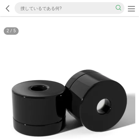
2
/
5