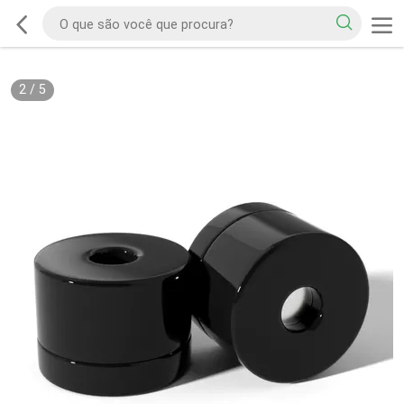
2
/
5