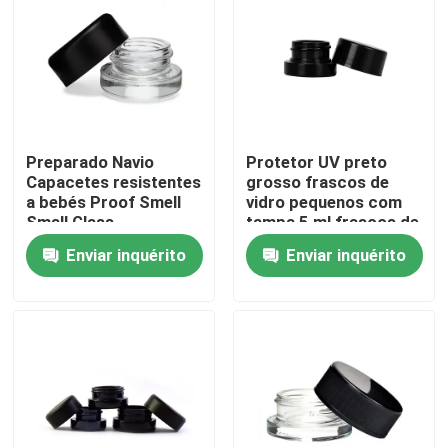
Sobre nós
Excursão da fábrica
Preparado Navio
Protetor UV preto
Capacetes resistentes
grosso frascos de
Controle da qualidade
a bebés Proof Smell
vidro pequenos com
Small Glass
tampa 5 ml frascos de
Concentrate Jars de
concentrado
Contacte-nos
Enviar inquérito
Enviar inquérito
óleo de flores
Wholesale
Notícia
Peça umas citações
Frascos de vidro do concentrado