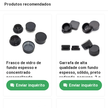
Produtos recomendados
Frasco de vidro de
Garrafa de alta
fundo espesso e
qualidade com fundo
concentrado
espesso, sólido, preto
Casa
personalizado
redondo, pequeno, 2 g,
Embalagem 3 ml 5 ml 7
5 ml, 9 ml, 1 grama, 7
Enviar inquérito
Enviar inquérito
ml 9 ml 15 ml à prova
ml, concentrado, com
Produtos
de crianças
acabamento polido
Vídeos