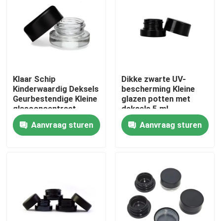
Klaar Schip
Dikke zwarte UV-
Kinderwaardig Deksels
bescherming Kleine
Geurbestendige Kleine
glazen potten met
glasconcentraat
deksels 5 ml
Bloemolie potten
geconcentreerde
Aanvraag sturen
Aanvraag sturen
Groothandel
potten
Huis
Producten
Video's