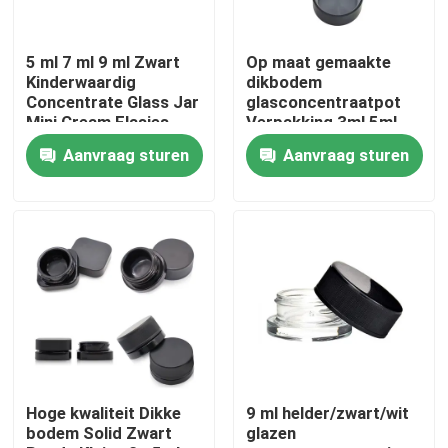
Ongeveer ons
5 ml 7 ml 9 ml Zwart
Op maat gemaakte
Kinderwaardig
dikbodem
Concentrate Glass Jar
glasconcentraatpot
Fabrieksreis
Mini Cream Flasjes
Verpakking 3ml 5ml
Cosmetische Zwarte
7ml 9ml 15ml
Aanvraag sturen
Aanvraag sturen
Containers potten met
Kinderwaardig
deksel
Kwaliteitscontrole
Contacteer ons
Nieuws
Verzoek om een Citaat
Hoge kwaliteit Dikke
9 ml helder/zwart/wit
bodem Solid Zwart
glazen
De Kruiken van het glasconcentraat