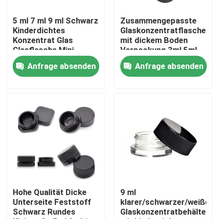
5 ml 7 ml 9 ml Schwarz
Zusammengepasste
Über uns
Kinderdichtes
Glaskonzentratflasche
Konzentrat Glas
mit dickem Boden
Glasflasche Mini-
Verpackung 3ml 5ml
Fabrik-Ausflug
Creme Flaschen
7ml 9ml 15ml
Anfrage absenden
Anfrage absenden
Kosmetik Schwarze
Kindersicher
Behälter Flaschen mit
Deckel
Qualitätskontrolle
Treten Sie mit uns in Verbindung
Nachrichten
Fordern Sie ein Zitat
Hohe Qualität Dicke
9 ml
Unterseite Feststoff
klarer/schwarzer/weißer
Schwarz Rundes
Glaskonzentratbehälter
Glaskonzentrat-Gläser