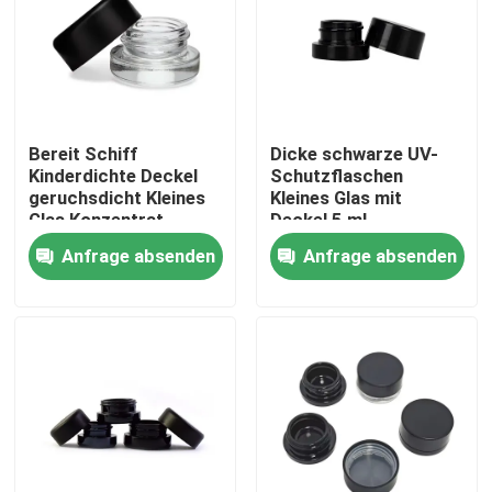
Bereit Schiff
Dicke schwarze UV-
Kinderdichte Deckel
Schutzflaschen
geruchsdicht Kleines
Kleines Glas mit
Glas Konzentrat
Deckel 5 ml
Blumenöl Gläser
Konzentratflaschen
Anfrage absenden
Anfrage absenden
Großhandel
Haus
Produkte
Videos