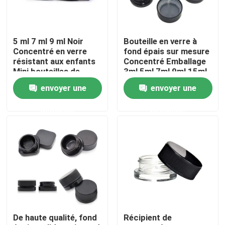
Au sujet de nous
5 ml 7 ml 9 ml Noir
Bouteille en verre à
Concentré en verre
fond épais sur mesure
Visite d'usine
résistant aux enfants
Concentré Emballage
Mini bouteilles de
3ml 5ml 7ml 9ml 15ml
crème Cosmétiques
envoyer une
envoyer une
Récipients noirs
Contrôle de qualité
Bouteilles avec
demande
demande
couvercle
Contactez-nous
Nouvelles
Demandez une citation
De haute qualité, fond
Récipient de
Pots en verre de concentré