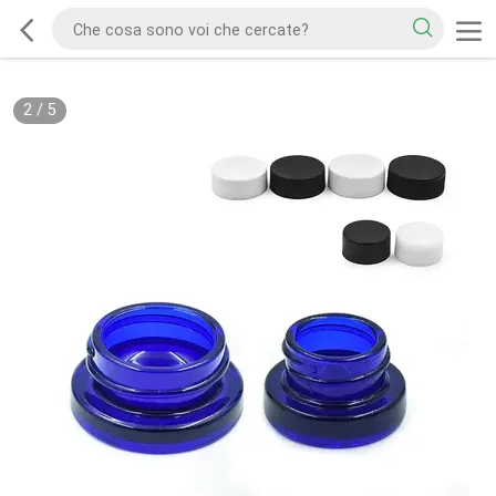
2
/
5