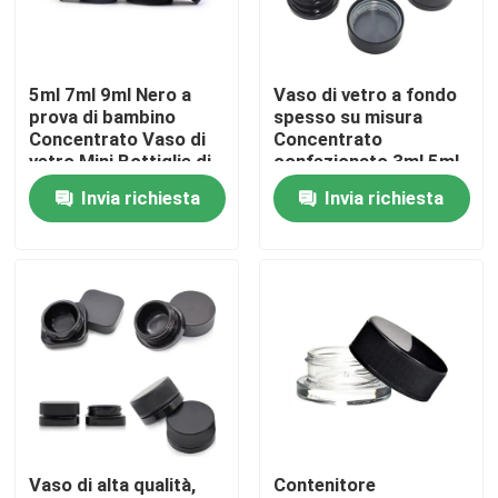
Circa noi
5ml 7ml 9ml Nero a
Vaso di vetro a fondo
prova di bambino
spesso su misura
Giro della fabbrica
Concentrato Vaso di
Concentrato
vetro Mini Bottiglie di
confezionato 3ml 5ml
Crema Cosmetici
7ml 9ml 15ml a prova
Invia richiesta
Invia richiesta
Controllo di qualità
Contenitori neri Vaso
di bambini
con coperchio
Contattici
Notizie
Richieda una citazione
Vaso di alta qualità,
Contenitore
Barattoli di vetro del concentrato