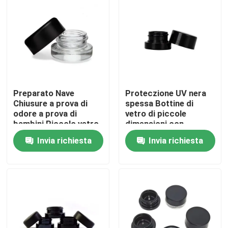
Preparato Nave
Proteczione UV nera
Chiusure a prova di
spessa Bottine di
odore a prova di
vetro di piccole
bambini Piccolo vetro
dimensioni con
Concentrato di olio di
coperchio 5 ml
Invia richiesta
Invia richiesta
fiori Vaso all'ingrosso
Bottine di
concentrato
Casa
Prodotti
Video