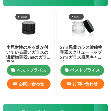
無光沢の白いガラス瓶
ガラスは前に管を転がす
ガラス点滴器のびん
小児耐性のある蓋が付
5 ml 黒蓋ガラス濃縮物
いている黒いガラスの
容器スクリュートップ
濃縮物容器5mlのガラス
5 ml ガラス瓶黒キャッ
チャイルドプルーフコンテナ
容器
プ
ベストプライス
ベストプライス
空のガラスボトル
お問い合わせ
お問い合わせ