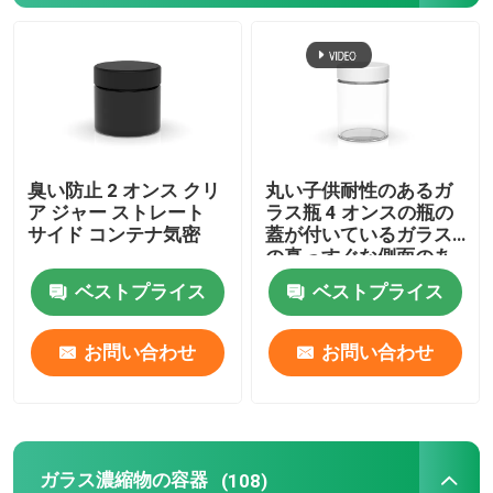
ガラス濃縮物の容器
ガラス子供の抵抗力がある瓶
臭い防止 2 オンス クリ
丸い子供耐性のあるガ
黒の UV ガラス瓶
ア ジャー ストレート
ラス瓶 4 オンスの瓶の
サイド コンテナ気密
蓋が付いているガラス
の真っすぐな側面のあ
ガラス雑草の瓶
る瓶
ベストプライス
ベストプライス
黒色ガラス容器
お問い合わせ
お問い合わせ
木蓋ガラス瓶
無光沢の黒いガラス瓶
ガラス濃縮物の容器
(108)