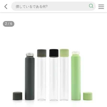
2
/
6