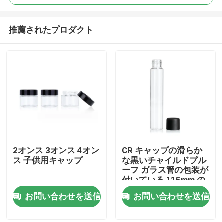
推薦されたプロダクト
2オンス 3オンス 4オン
CR キャップの滑らか
家
ス 子供用キャップ
な黒いチャイルドプル
ーフ ガラス管の包装が
付いている 115mm の
プロダクト
ガラス プレ ロール管
お問い合わせを送信
お問い合わせを送信
ビデオ