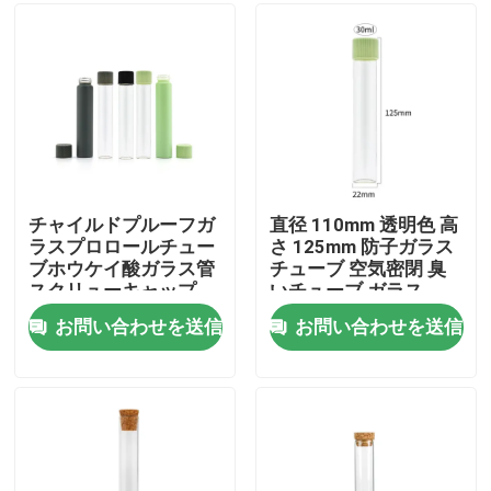
私達について
工場旅行
品質管理
チャイルドプルーフガ
直径 110mm 透明色 高
ラスプロロールチュー
さ 125mm 防子ガラス
ブホウケイ酸ガラス管
チューブ 空気密閉 臭
私達に連絡しなさい
スクリューキャップ
いチューブ ガラス
109mm
お問い合わせを送信
お問い合わせを送信
ニュース
引用を要求しなさい
ガラス濃縮物の瓶