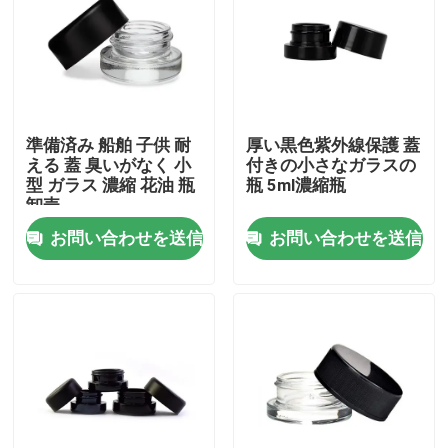
私達について
工場旅行
準備済み 船舶 子供 耐
厚い黒色紫外線保護 蓋
える 蓋 臭いがなく 小
付きの小さなガラスの
品質管理
型 ガラス 濃縮 花油 瓶
瓶 5ml濃縮瓶
卸売
お問い合わせを送信
お問い合わせを送信
私達に連絡しなさい
ニュース
引用を要求しなさい
ガラス濃縮物の瓶