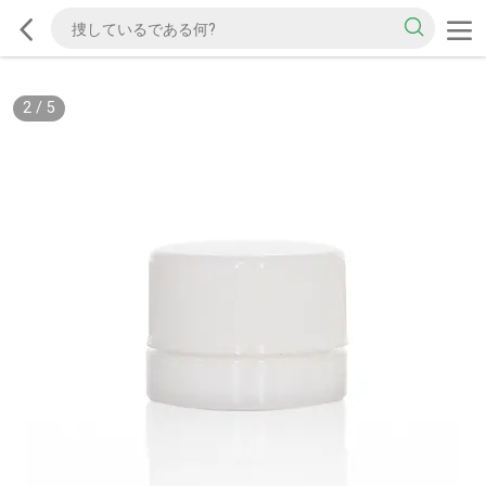
2
/
5