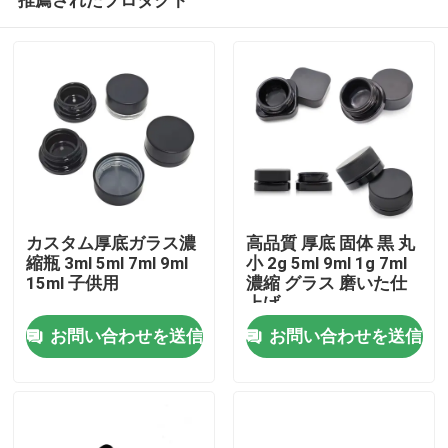
カスタム厚底ガラス濃
高品質 厚底 固体 黒 丸
縮瓶 3ml 5ml 7ml 9ml
小 2g 5ml 9ml 1g 7ml
15ml 子供用
濃縮 グラス 磨いた仕
上げ
家
お問い合わせを送信
お問い合わせを送信
プロダクト
ビデオ