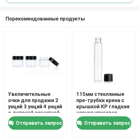
Порекомендованные продукты
Увеличительные
115мм стеклянные
Дом
очки для продажи 2
пре-трубки крена с
унций 3 унций 4 унций
крышкой КР гладкая
с детской защитной
черная упаковка
Продукты
крышкой
стеклянной трубки
Отправить запрос
Отправить запрос
для детей
Видео