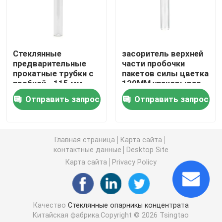
Стеклянный контейнер концентрата
Стеклянные
засоритель верхней
Опарникы стеклянного ребенка устойчивые
предварительные
части пробочки
прокатные трубки с
пакетов силы цветка
пробкой - 115 мм
130ММ упаковывая
Черные УФ-стеклянные банки
стеклянный
Отправить запрос
Отправить запрос
цилиндрический
Стеклянный опарник засорителя
Главная страница
Карта сайта
контактные данные
Desktop Site
Черные стеклянные контейнеры
Карта сайта
Privacy Policy
Стеклянные банки с деревянной крышкой
Качество
Стеклянные опарникы концентрата
Штейновые черные стеклянные опарникы
Китайская фабрика.Copyright © 2026 Tsingtao