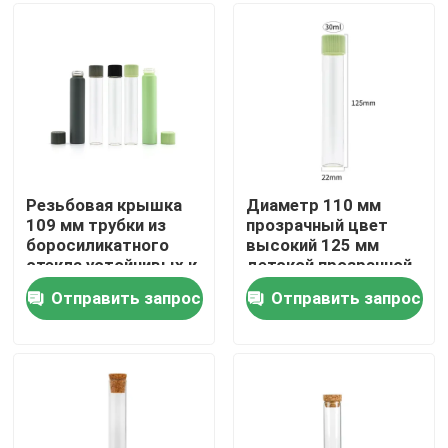
О нас
Путешествие фабрики
Проверка качества
Резьбовая крышка
Диаметр 110 мм
109 мм трубки из
прозрачный цвет
боросиликатного
высокий 125 мм
Свяжитесь мы
стекла устойчивых к
детской прозрачной
ребенку стеклянных
стеклянной трубки
Отправить запрос
Отправить запрос
про креновых трубок
герметичной
Новости
запаховой трубки
стекла
Спросите цитату
Стеклянные опарникы концентрата