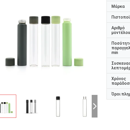
Μάρκα
Πιστοποί
Αριθμό
μοντέλο
Ποσότητ
παραγγελ
min
Συσκευα
λεπτομέρ
Χρόνος
παράδοσ
Όροι πλη