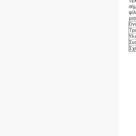
τελ
σή
φίλ
μι
Ον
Τρ
Υλ
Συ
Σχ