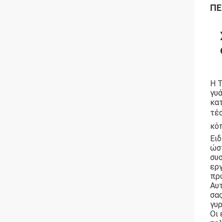
ΠΕ
Η T
γυά
κα
τέσ
κό
Ει
ώσ
συσ
εργ
πρ
Αυτ
σα
γυρ
Οι