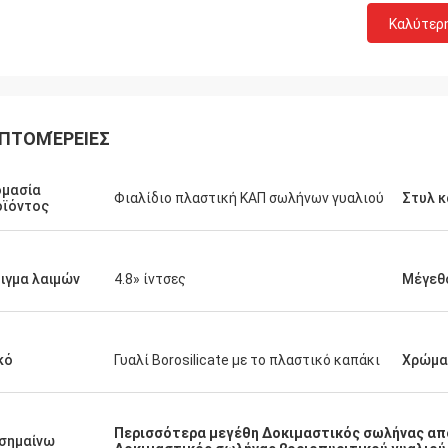
Καλύτερ
ΠΤΟΜΈΡΕΙΕΣ
ομασία
Φιαλίδιο πλαστική ΚΑΠ σωλήνων γυαλιού
Στυλ 
οϊόντος
ιγμα λαιμών
4.8» ίντσες
Μέγεθ
κό
Γυαλί Borosilicate με το πλαστικό καπάκι
Χρώμα
Περισσότερα μεγέθη Δοκιμαστικός σωλήνας από
σημαίνω