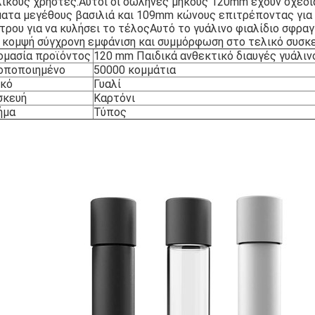
ικούς χρήστες.Αυτοί οι σωλήνες μήκους 120mm έχουν σχεδιασ
ματα μεγέθους βασιλιά και 109mm κώνους επιτρέποντας για 
τρου για να κυλήσει το τέλοςΑυτό το γυάλινο φιαλίδιο σφρα
α κομψή σύγχρονη εμφάνιση και συμμόρφωση στο τελικό συσκ
ομασία προϊόντος
120 mm Παιδικά ανθεκτικό διαυγές γυάλι
οποποιημένο
50000 κομμάτια
ικό
Γυαλί
σκευή
Καρτόνι
ήμα
Τύπος