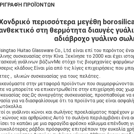
ΡΙΓΡΑΦΉ ΠΡΟΪΌΝΤΩΝ
Χονδρικό περισσότερα μεγέθη borosilic
ανθεκτικό στη θερμότητα διαυγές γυάλ
αδιάβροχο γυάλινο σωλ
singtao Huitao Glassware Co., Ltd. είναι επί του παρόντος
λινης συσκευασίας στην Κίνα. Ξεκίνησε το 2000 και έχει ισ
τασκευή γυάλινων βάζωνΜε στόχο τις βιομηχανίες φαρμάκων
σερις κλάδους.Είναι μία από τις λίγες επιχειρήσεις που μπο
πτες ,  υλικών συσκευασίας για τους πελάτες..
δικευόμαστε στην μεταφορά προϊόντων που συμμορφώνονται 
τε να μπορείτε να επικεντρωθείτε στην επιχείρησή σας χωρ
κευασίας σας.Ως συνεργάτης συσκευασίας, προσπαθούμε να ε
ασία για να διασφαλίσουμε ότι τα προϊόντα μας είναι ασφαλ
ωτόκολλα.
οί οι γυάλινοι κώνοι και σωλήνες προελαύματος παρέχουν μ
ς κώνους και αρθρώσεις.Αυτό το σωλήνα περιλαμβάνει ένα α
ίσει το καπάκι με μια σφραγίδα φρέσκο κάλυμμα επένδυση γ
 ευκολότερες ράβδοι πρόσφυσης επιτρέπουν την ευκολία χρή