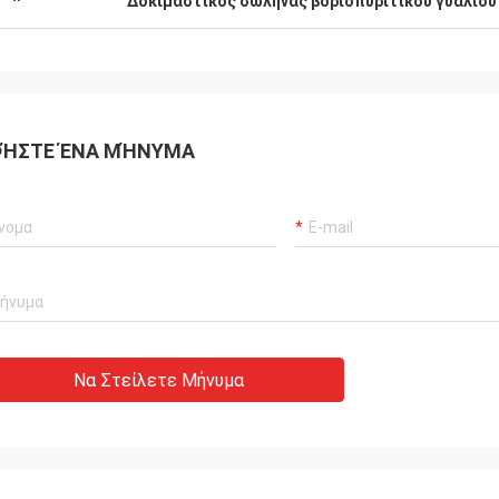
Δοκιμαστικός σωλήνας βοριοπυριτικού γυαλιού
ΉΣΤΕ ΈΝΑ ΜΉΝΥΜΑ
Να Στείλετε Μήνυμα