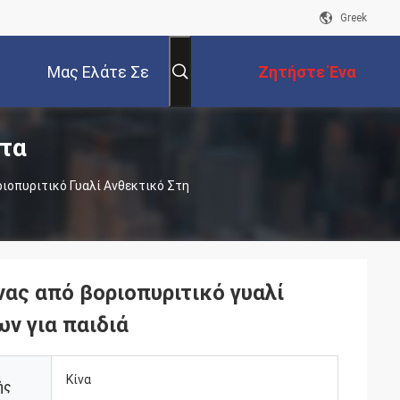
Greek
Μας Ελάτε Σε
Ζητήστε Ένα
τα
Επαφή Με
Απόσπασμα
ιοπυριτικό Γυαλί Ανθεκτικό Στη
ας από βοριοπυριτικό γυαλί
ν για παιδιά
Κίνα
ής