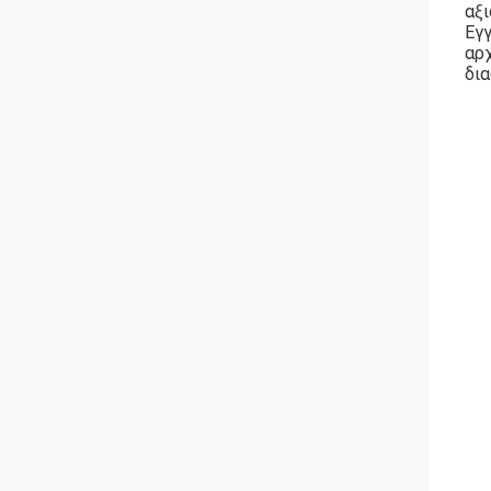
αξι
Εγγ
αρ
δια