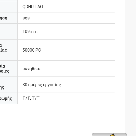
QDHUITAO
ηση
sgs
109mm
υ
α
ίας
50000 PC
σία
συνήθεια
ειες
30 ημέρες εργασίας
ης
ρωμής
T/T, T/T