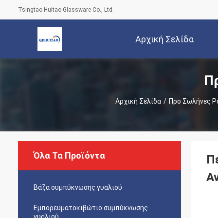
Tsingtao Huitao Glassware Co., Ltd.
Αρχική Σελίδα
Π
Αρχική Σελίδα
/
Προ Σωλήνες Ρ
Όλα Τα Προϊόντα
Π
Α
Βάζα συμπύκνωσης γυαλιού
Εμπορευματοκιβώτιο συμπύκνωσης
γυαλιού