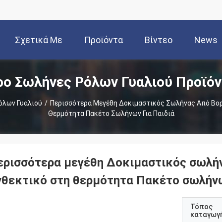
Σχετικά Με
Προϊόντα
Βίντεο
News
ρο Σωλήνες Ρόλων Γυαλιού Προϊόν
Εμάς
όλων Γυαλιού
/
Περισσότερα Μεγέθη Δοκιμαστικός Σωλήνας Από Βορ
Θερμότητα Πακέτο Σωλήνων Για Παιδιά
ερισσότερα μεγέθη Δοκιμαστικός σωλήν
νθεκτικό στη θερμότητα Πακέτο σωλήνω
Τόπος
καταγωγ