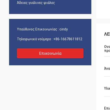
Άδειες γυάλινες φιάλες
Υπεύθυνος Επικοινωνίας :
cindy
ΛΕ
Τηλεφωνικό νούμερο :
+86-16678611812
Ον
πρ
Επικοινωνία
Άνο
Υλι
Επι