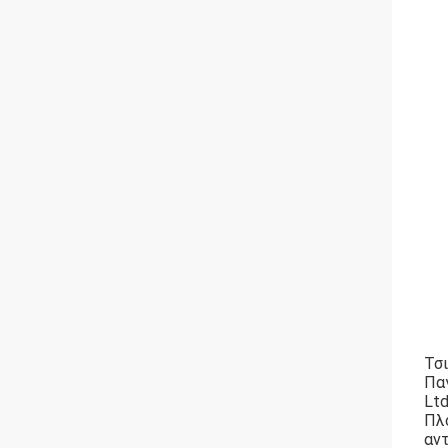
Τσι
Παγ
Ltd
Πλ
αν